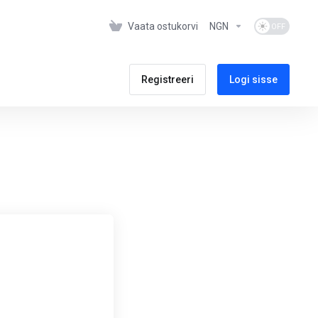
Vaata ostukorvi
NGN
Registreeri
Logi sisse