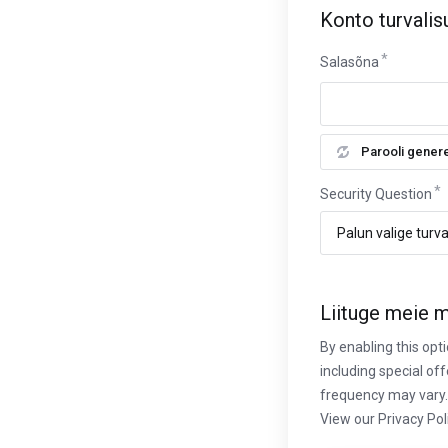
Konto turvalis
Salasõna
Parooli gener
Security Question
Liituge meie me
By enabling this op
including special o
frequency may vary.
View our Privacy Pol