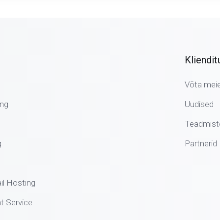
Kliendit
Võta mei
ng
Uudised
Teadmist
g
Partnerid
il Hosting
 Service