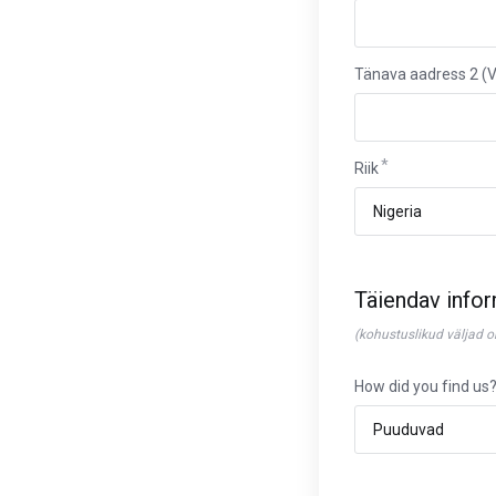
Tänava aadress 2 (Va
Riik
Täiendav info
(kohustuslikud väljad o
How did you find us?