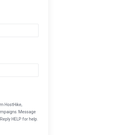
om HostHike,
campaigns. Message
Reply HELP for help.