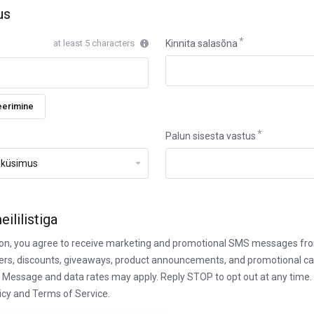
us
at least 5 characters
Kinnita salasõna
eerimine
Palun sisesta vastus
ililistiga
tion, you agree to receive marketing and promotional SMS messages fr
ffers, discounts, giveaways, product announcements, and promotional 
 Message and data rates may apply. Reply STOP to opt out at any time. 
icy and Terms of Service.