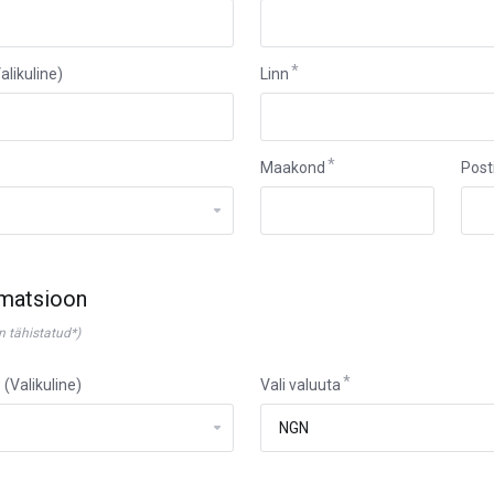
likuline)
Linn
Maakond
Post
rmatsioon
n tähistatud*)
 (Valikuline)
Vali valuuta