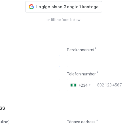
or fill the form below
Perekonnanimi
Telefoninumber
+234
ss
uline)
Tänava aadress