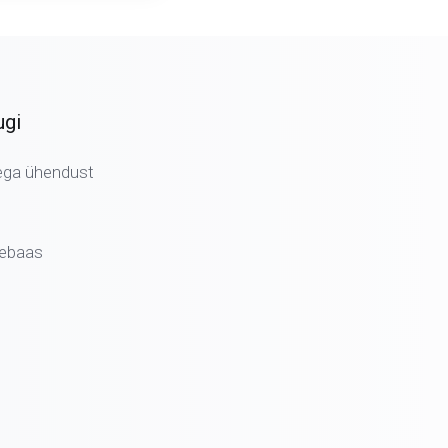
ugi
ega ühendust
ebaas