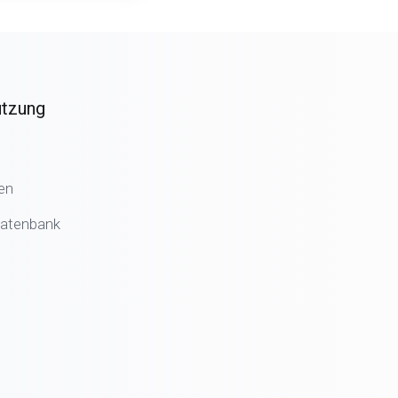
ützung
en
atenbank