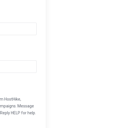
om HostHike,
campaigns. Message
Reply HELP for help.